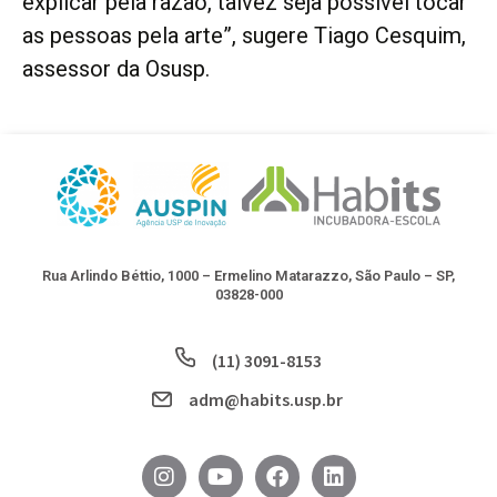
explicar pela razão, talvez seja possível tocar
as pessoas pela arte”, sugere Tiago Cesquim,
assessor da Osusp.
Rua Arlindo Béttio, 1000 – Ermelino Matarazzo, São Paulo – SP,
03828-000
(11) 3091-8153
adm@habits.usp.br